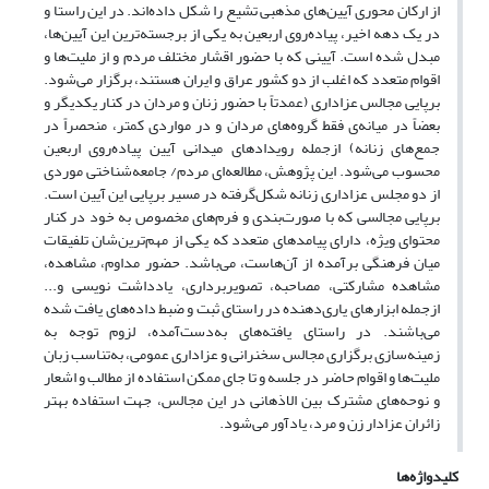
از ارکان محوری آیین‌های مذهبی تشیع را شکل داده‌اند. در این راستا و
در یک دهه اخیر، پیاده‌روی اربعین به یکی از برجسته‌ترین این آیین‌ها،
مبدل شده است. آیینی که با حضور اقشار مختلف مردم و از ملیت‌ها و
اقوام متعدد که اغلب از دو کشور عراق و ایران هستند، برگزار می‌شود.
برپایی مجالس عزاداری (عمدتاً با حضور زنان و مردان در کنار یکدیگر و
بعضاً در میانه‌ی فقط گروه‌های مردان و در مواردی کمتر، منحصراً در
جمع‌های زنانه) ازجمله رویدادهای میدانی آیین پیاده‌روی اربعین
محسوب می‌شود. این پژوهش، مطالعه‌ای مردم/ جامعه‌شناختی موردی
از دو مجلس عزاداری زنانه شکل‌گرفته در مسیر برپایی این آیین است.
برپایی مجالسی که با صورت‌بندی و فرم‌های مخصوص به خود در کنار
محتوای ویژه، دارای پیامدهای متعدد که یکی از مهم‌ترین‌شان تلفیقات
میان فرهنگی برآمده از آن‌هاست، می‌باشد. حضور مداوم، مشاهده،
مشاهده مشارکتی، مصاحبه، تصویربرداری، یادداشت نویسی و...
ازجمله ابزارهای یاری‌دهنده در راستای ثبت و ضبط داده‌های یافت شده
می‌باشند. در راستای یافته‌های به‌دست‌آمده، لزوم توجه به
زمینه‌سازی برگزاری مجالس سخنرانی و عزاداری عمومی، به‌تناسب زبان
ملیت‌ها و اقوام حاضر در جلسه و تا جای ممکن استفاده از مطالب و اشعار
و نوحه‌های مشترک بین الاذهانی در این مجالس، جهت استفاده بهتر
زائران عزادار زن و مرد، یادآور می‌شود.
کلیدواژه‌ها