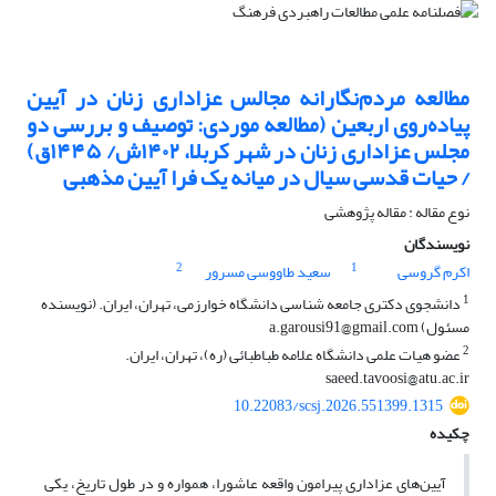
مطالعه مردم‌نگارانه مجالس عزاداری زنان در آیین
پیاده‌روی اربعین (مطالعه موردی: توصیف و بررسی دو
مجلس عزاداری زنان در شهر کربلا، ۱۴۰۲ش/ ۱۴۴۵ق)
/ حیات قدسی سیال در میانه یک فرا آیین مذهبی
نوع مقاله : مقاله پژوهشی
نویسندگان
2
1
اکرم گروسی
سعید طاووسی مسرور
1
دانشجوی دکتری جامعه شناسی دانشگاه خوارزمی، تهران، ایران. (نویسنده
مسئول) a.garousi91@gmail.com
2
عضو هیات علمی دانشگاه علامه طباطبائی (ره)، تهران، ایران.
saeed.tavoosi@atu.ac.ir
10.22083/scsj.2026.551399.1315
چکیده
آیین‌های عزاداری پیرامون واقعه عاشورا، همواره و در طول تاریخ، یکی