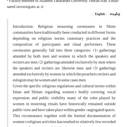
Faculty member of Allameh Tabatabaei University, Tehran, Iran. Email:
saeed.tavoosi@atu.ac.ir
چکیده
English
Introduction: Religious mourning ceremonies in Shiite
communities have traditionally been conducted in different forms,
depending on religious norms, customary practices, and the
composition of participants and ritual performers. These
ceremonies generally fall into three categories: (1) gatherings
attended by both men and women, in which the speakers and
reciters are men; (2) gatherings attended exclusively by men, where
the speakers and reciters are likewise men; and (3) gatherings
attended exclusively by women, in which the preachers, reciters, and
eulogists may be women and, in some cases, men.
Given the specific religious regulations and cultural norms within
Islam and Shiism regarding women’s bodily covering, vocal
expression, and public visibility, many of the roles played by
women in mourning rituals have historically remained outside
public view and have taken place within gender-segregated spaces.
This circumstance, together with the limited documentation of
women’s religious activities, has resulted in relatively few recorded