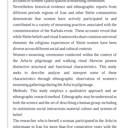
accounts of women’s participation in mourning ceremonies.
Nevertheless, historical evidence and ethnographic reports from
different periods, regions of Iran, and other Shiite communities
demonstrate that women have actively participated in and
contributed to a variety of mourning practices associated with the
commemoration of the Karbala event. These accounts reveal that
while Shiite beliefs and ritual frameworks share common universal
elements, the religious experiences of Shiite women have been
diverse across different social and cultural contexts.
Women’s mourning ceremonies conducted within the context of
the Arba’in pilgrimage and walking ritual likewise possess
distinctive structural and functional characteristics. This study
seeks to describe, analyze, and interpret some of these
characteristics through ethnographic observation of women’s
mourning gatherings during the Arba’in pilgrimage.
Methods: This study employs a qualitative approach and an
ethnographic research method. Ethnography may be understood as
both the science and the art of describing a human group, including
its institutions, social interactions, material culture, and systems of
belief.
The researcher, who is herself a woman, participated in the Arba’in
pilgrimage in Iraq for more than five consecutive years, with the