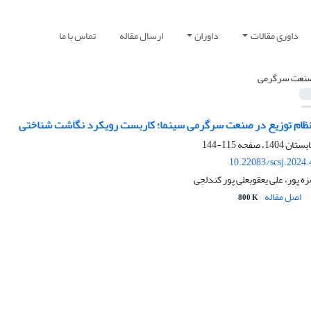
داوری مقالات
داوران
ارسال مقاله
تماس با ما
نعت سرگرمی
نظام توزیع در صنعت سرگرمی سینما؛ کاربست رویکرد نگاشت شناختی
115-144
10.22083/scsj.2024
ه پور، علی یعقوبعلی پور کندلجی
اصل مقاله
800 K